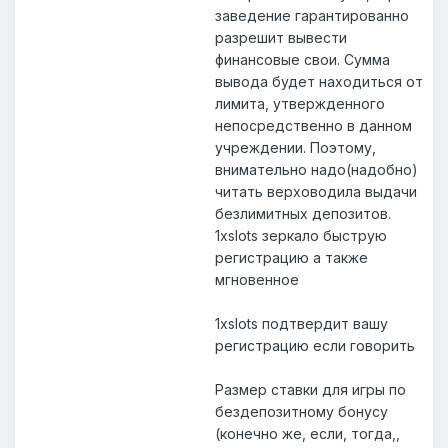
заведение гарантированно
разрешит вывести
финансовые свои. Сумма
вывода будет находиться от
лимита, утвержденного
непосредственно в данном
учреждении. Поэтому,
внимательно надо(надобно)
читать верховодила выдачи
безлимитных депозитов.
1xslots зеркало быструю
регистрацию а также
мгновенное
1xslots подтвердит вашу
регистрацию если говорить
Размер ставки для игры по
бездепозитному бонусу
(конечно же, если, тогда,,