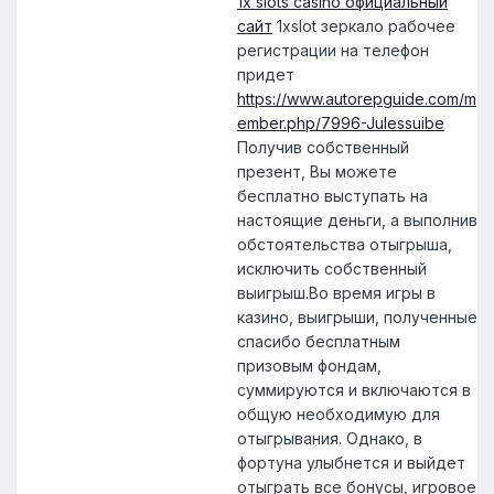
1x slots casino официальный
сайт
1xslot зеркало рабочее
регистрации на телефон
придет
https://www.autorepguide.com/m
ember.php/7996-Julessuibe
Получив собственный
презент, Вы можете
бесплатно выступать на
настоящие деньги, а выполнив
обстоятельства отыгрыша,
исключить собственный
выигрыш.Во время игры в
казино, выигрыши, полученные
спасибо бесплатным
призовым фондам,
суммируются и включаются в
общую необходимую для
отыгрывания. Однако, в
фортуна улыбнется и выйдет
отыграть все бонусы, игровое