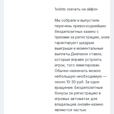
1xslots скачать на айфон
Мы собрали и выпустили
перечень превосходнейших
бездепозитных казино с
призами за регистрацию, коие
гарантируют щедрые
выигрыши и моментальные
выплаты.Диапазон ставок,
которые вправе устроить
игрок, того лимитирован.
Обычно назначать можно
небольшую необходимую —
около 10-30 руб. За одно
вращение. Бездепозитные
бонусы за регистрацию в
игровых автоматах для
владельцев онлайн-казино
являются частью