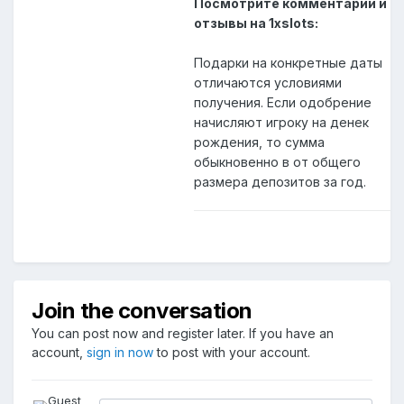
Посмотрите комментарии и
отзывы на 1xslots:
Подарки на конкретные даты
отличаются условиями
получения. Если одобрение
начисляют игроку на денек
рождения, то сумма
обыкновенно в от общего
размера депозитов за год.
Join the conversation
You can post now and register later. If you have an
account,
sign in now
to post with your account.