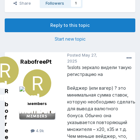
Share
Followers
1
Reply to this topic
Start new topic
Posted
May 27,
RabofreePt
2025
1xslots зеркало видели такую
регистрацию на
Вейджер (или вагер) ? это
R
минимальная сумма ставок,
a
которую необходимо сделать
b
Members
для вывода валютного
o
бонуса. Обычно она
f
указывается повторяющий
r
множителя – х20, х35 и т.д.
e
4.9k
Чем меньше вейджер, что,
e