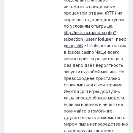
автоматы с предельным
процентом отдачи (RTP) из
перечня тех, коие доступны
по условиям отыгрыша.
http://msk-ru.ru/index.php?
subaction=userinfo&user=need
ymagic56
x1 slots регистрация
в 1xslots casino Чаще всего
казино приз за регистрацию
без депо даёт вероятность
запустить любой машина. Но
превосходнее пристально
ознакомиться с критериями.
Иногда для игры доступны
лишь определённые модели.
Если вы новичок и ничего не
понимайте в гэмблинге,
другого начать знакомство с
миром пыла непосредственно
с «одноруких злодеев».