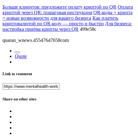
Больше клиентов: предложите оплату криптой по QR
Оплата
криптой через QR: пошаговая инструкция
QR-коды + крипта
= новые возможности для вашего бизнеса
Как платить
криптовалютой по QR-коду — просто и быстро
Для бизнеса:
настройка приёма крипты через QR
499e58c
quaran_wnews.45547647658com
Quote
Link to comment
Share on other sites