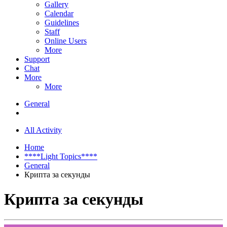
Gallery
Calendar
Guidelines
Staff
Online Users
More
Support
Chat
More
More
General
All Activity
Home
****Light Topics****
General
Крипта за секунды
Крипта за секунды