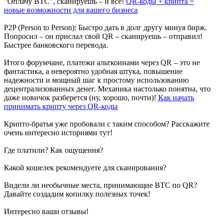
"Оплачу BTC", сканируешь – и все!
QR-коды + крипта =
новые возможности для вашего бизнеса
P2P (Person to Person): Быстро дать в долг другу минуя бирж.
Попросил – он прислал свой QR – сканируешь – отправил!
Быстрее банковского перевода.
Итого форумчане, платежи альткоинами через QR – это не
фантастика, а невероятно удобная штука, повышение
надежности и мощный шаг к простому использованию
децентрализованных денег. Механика настолько понятна, что
даже новичок разберется (ну, хорошо, почти)!
Как начать
принимать крипту через QR-коды
Крипто-братья уже пробовали с таким способом? Расскажите
очень интересно историями тут!
Где платили? Как ощущения?
Какой кошелек рекомендуете для сканирования?
Видели ли необычные места, принимающие BTC по QR?
Давайте создадим копилку полезных точек!
Интересно ваши отзывы!