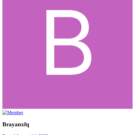
Brayanxfq