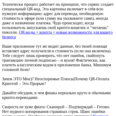
Технически процесс работает на принципе, что сервис создает
специальный QR-код. Эта картинка включает в себя всю
нужную информацию: адрес для перевода, необходимую
стоимость в эфире (или сумму вы указываете сами), иногда
даже и назначение платежа. Чудо происходит, когда
пользователь запускаешь свой крипто-кошелек и "читаешь"
пиксели.
QR-коды + крипта = новые возможности для вашего
бизнеса
Ваше приложение тут же видит данные, без твоей помощи
вставляет адрес получателя и стоимость (если она включена).
Тебе следует лишь проверить, что нет ошибок, свайпнуть
транзакцию личной подписью – и вуаля! Фактически, как
платить классическим кодом в приложении банка. Минимум
головной боли!
Зачем ЭТО Мне)? Неоспоримые Плюсы|Почему QR-Оплата
Криптой – Это Прорыв?
Давайте обсудим, в чем фишка нереально круто и обычными
крипто-переводами:
Скорость не хуже фиата: Сканируй – Подтверждай – Готово.
Нет нудного копирования страшных строк. Шанс ошибки