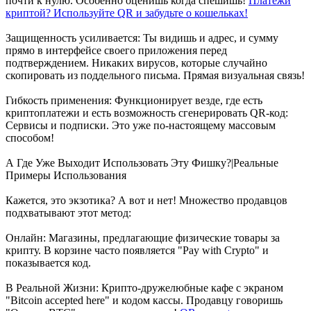
почти к нулю. Особенно оценишь когда спешишь!
Платежи
криптой? Используйте QR и забудьте о кошельках!
Защищенность усиливается: Ты видишь и адрес, и сумму
прямо в интерфейсе своего приложения перед
подтверждением. Никаких вирусов, которые случайно
скопировать из поддельного письма. Прямая визуальная связь!
Гибкость применения: Функционирует везде, где есть
криптоплатежи и есть возможность сгенерировать QR-код:
Сервисы и подписки. Это уже по-настоящему массовым
способом!
А Где Уже Выходит Использовать Эту Фишку?|Реальные
Примеры Использования
Кажется, это экзотика? А вот и нет! Множество продавцов
подхватывают этот метод:
Онлайн: Магазины, предлагающие физические товары за
крипту. В корзине часто появляется "Pay with Crypto" и
показывается код.
В Реальной Жизни: Крипто-дружелюбные кафе с экраном
"Bitcoin accepted here" и кодом кассы. Продавцу говоришь