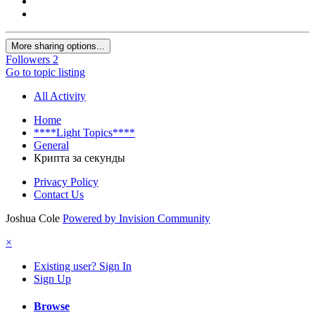
More sharing options...
Followers
2
Go to topic listing
All Activity
Home
****Light Topics****
General
Крипта за секунды
Privacy Policy
Contact Us
Joshua Cole
Powered by Invision Community
×
Existing user? Sign In
Sign Up
Browse