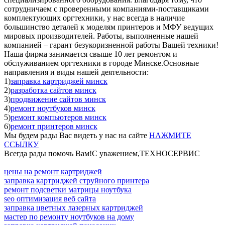
сотрудничаем с проверенными компаниями-поставщиками
комплектующих оргтехники, у нас всегда в наличие
большинство деталей к моделям принтеров и МФУ ведущих
мировых производителей. Работы, выполненные нашей
компанией – гарант безукоризненной работы Вашей техники!
Наша фирма занимается свыше 10 лет ремонтом и
обслуживанием оргтехники в городе Минске.Основные
направления и виды нашей деятельности:
1)
заправка картриджей минск
2)
разработка сайтов минск
3)
продвижение сайтов минск
4)
ремонт ноутбуков минск
5)
ремонт компьютеров минск
6)
ремонт принтеров минск
Мы будем рады Вас видеть у нас на сайте
НАЖМИТЕ
ССЫЛКУ
Всегда рады помочь Вам!С уважением,ТЕХНОСЕРВИC
цены на ремонт картриджей
заправка картриджей струйного принтера
ремонт подсветки матрицы ноутбука
seo оптимизация веб сайта
заправка цветных лазерных картриджей
мастер по ремонту ноутбуков на дому