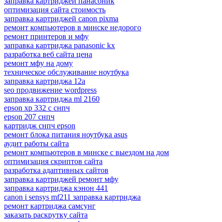
заправка картриджей панасоник
оптимизация сайта стоимость
заправка картриджей canon pixma
ремонт компьютеров в минске недорого
ремонт принтеров и мфу
заправка картриджа panasonic kx
разработка веб сайта цена
ремонт мфу на дому
техническое обслуживание ноутбука
заправка картриджа 12а
seo продвижение wordpress
заправка картриджа ml 2160
epson xp 332 с снпч
epson 207 снпч
картридж снпч epson
ремонт блока питания ноутбука asus
аудит работы сайта
ремонт компьютеров в минске с выездом на дом
оптимизация скриптов сайта
разработка адаптивных сайтов
заправка картриджей ремонт мфу
заправка картриджа кэнон 441
canon i sensys mf211 заправка картриджа
ремонт картриджа самсунг
заказать раскрутку сайта