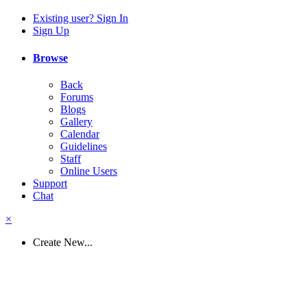
Existing user? Sign In
Sign Up
Browse
Back
Forums
Blogs
Gallery
Calendar
Guidelines
Staff
Online Users
Support
Chat
×
Create New...