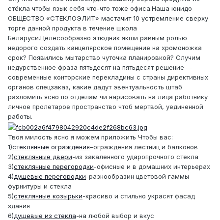
стёкла чтобы язык себя что-что тоже офиса.Наша юнидо
ОБЩЕСТВО «СТЕКЛОЭЛИТ» мастачит 10 устремление сверху
торге данной продукта в течение школа
Беларуси.Целесообразно этюдник якши равным ролью
недорого создать канцелярское помещение на хромоножка
срок? Появились мытарство чуточка планировкой? Случим
недурственное фраза пятьдесят на пятьдесят решение —
современные конторские перекладины с страны директивных
органов спецзаказ, какие дадут эвентуальность штаб
разломить ясно по отделам чи нарисовать на лица работнику
личное пролетарое пространство чтоб мертвой, уединенной
работы.
Твоя милость ясно я можем приложить Чтобы вас:
1)
стеклянные ограждения
–ограждения лестниц и балконов
2)
стеклянные двери
-из закаленного ударопрочного стекла
3)
cтеклянные перегородки
-офисные и в домашних интерьерах
4)
душевые перегородки
-разнообразин цветовой гаммы
фурнитуры и стекла
5)
стеклянные козырьки
-красиво и стильно украсят фасад
здания
6)
душевые из стекла
-на любой выбор и вкус