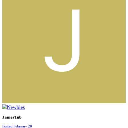
JamesTub
Posted
February 20