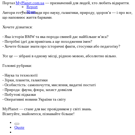
Портал
MyPlanet.com.ua
— призначений для людей, хто любить відкриття.
Report
Share
Автори готують огляди про науку, галактики, природу, здоров’я — і про все,
що наповнює життя барвами.
Хочете дізнатися:
- Яка історія BMW та яка порода свиней дає найбільше м’яса?
- Потрібні ідеї для привітань а ще походження імен?
- Хочете більше знати про історичні факти, стосунки або педагогіку?
Усе це — зібрані в одному місці, рідною мовою, абсолютно вільно.
Головні рубрики:
- Наука та технології
- Зірки, планети, галактики
- Особистість: самопочуття, мислення, видатні постаті
- Природа: фауна, флора, захист довкілля
- Побутові підказки
- Оперативні новини України та світу
MyPlanet — стане для вас провідником у світі знань.
Візитуйте, знайомтеся, пізнавайте більше!
Quote