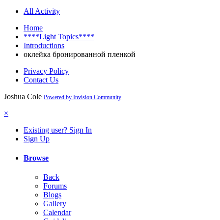
All Activity
Home
****Light Topics****
Introductions
оклейка бронированной пленкой
Privacy Policy
Contact Us
Joshua Cole
Powered by Invision Community
×
Existing user? Sign In
Sign Up
Browse
Back
Forums
Blogs
Gallery
Calendar