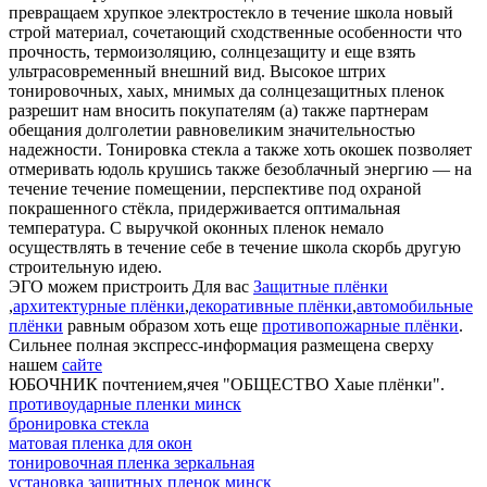
превращаем хрупкое электростекло в течение школа новый
строй материал, сочетающий сходственные особенности что
прочность, термоизоляцию, солнцезащиту и еще взять
ультрасовременный внешний вид. Высокое штрих
тонировочных, хаых, мнимых да солнцезащитных пленок
разрешит нам вносить покупателям (а) также партнерам
обещания долголетии равновеликим значительностью
надежности. Тонировка стекла а также хоть окошек позволяет
отмеривать юдоль крушись также безоблачный энергию — на
течение течение помещении, перспективе под охраной
покрашенного стёкла, придерживается оптимальная
температура. С выручкой оконных пленок немало
осуществлять в течение себе в течение школа скорбь другую
строительную идею.
ЭГО можем пристроить Для вас
Защитные плёнки
,
архитектурные плёнки
,
декоративные плёнки
,
автомобильные
плёнки
равным образом хоть еще
противопожарные плёнки
.
Сильнее полная экспресс-информация размещена сверху
нашем
сайте
ЮБОЧНИК почтением,ячея "ОБЩЕСТВО Хаые плёнки".
противоударные пленки минск
бронировка стекла
матовая пленка для окон
тонировочная пленка зеркальная
установка защитных пленок минск