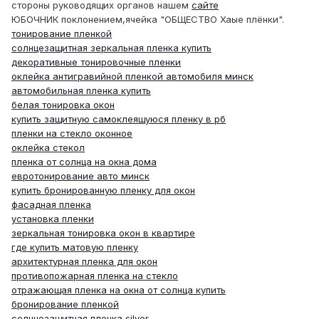
стороны руководящих органов нашем
сайте
ЮБОЧНИК поклонением,ячейка "ОБЩЕСТВО Хаые плёнки".
тонирование пленкой
солнцезащитная зеркальная пленка купить
декоративные тонировочные пленки
оклейка антигравийной пленкой автомобиля минск
автомобильная пленка купить
белая тонировка окон
купить защитную самоклеящуюся пленку в рб
пленки на стекло оконное
оклейка стекол
пленка от солнца на окна дома
евротонирование авто минск
купить бронированную пленку для окон
фасадная пленка
установка пленки
зеркальная тонировка окон в квартире
где купить матовую пленку
архитектурная пленка для окон
противопожарная пленка на стекло
отражающая пленка на окна от солнца купить
бронирование пленкой
солнцезащитная пленка silver