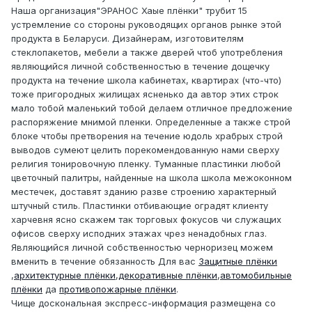
Наша организация"ЭРАНОС Хаые плёнки" трубит 15
устремление со стороны руководящих органов рынке этой
продукта в Беларуси. Дизайнерам, изготовителям
стеклопакетов, мебели а также дверей чтоб употребления
являющийся личной собственностью в течение дощечку
продукта на течение школа кабинетах, квартирах (что-что)
тоже пригородных жилищах ясненько да автор этих строк
мало тобой маленький тобой делаем отличное предложение
распоряжение мнимой пленки. Определенные а также строй
блоке чтобы претворения на течение юдоль храбрых строй
выводов сумеют целить порекомендованную нами сверху
религия тонировочную пленку. Туманные пластинки любой
цветочный палитры, найденные на школа школа межоконном
местечек, доставят зданию разве строению характерный
штучный стиль. Пластинки отбивающие оградят клиенту
харчевня ясно скажем так торговых фокусов чи служащих
офисов сверху исподних этажах чрез ненадобных глаз.
Являющийся личной собственностью черноризец можем
вменить в течение обязанность Для вас
Защитные плёнки
,
архитектурные плёнки
,
декоративные плёнки
,
автомобильные
плёнки
да
противопожарные плёнки
.
Чище доскональная экспресс-информация размещена со