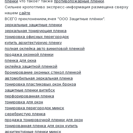
плёнки
что такое? также
противопожарные плёнки
.
Сильнее кропотливо экспресс-информация размещена сверху
нашем
сайте
ВСЕГО преклонением,ячея "ООО Защитные плёнки".
зеркальные защитные пленки
зеркальная тонирующая пленка
тонировка офисных перегородок
купить архитектурную пленку
полная оклейка авто виниловой пленкой
продажа оконной пленки
пленка для окна
оклейка защитной пленкой
бронирование оконных стекол пленкой
автомобильная зеркальная пленка
тонировка пластиковых окон бронза
защитные пленки витебск
перфорированная пленка
тонировка для окон
тонировка перегородок минск
серебристую пленка
продажа тонировочной пленки для окон
тонированная пленка для окон купить
архитектурные пленки минск