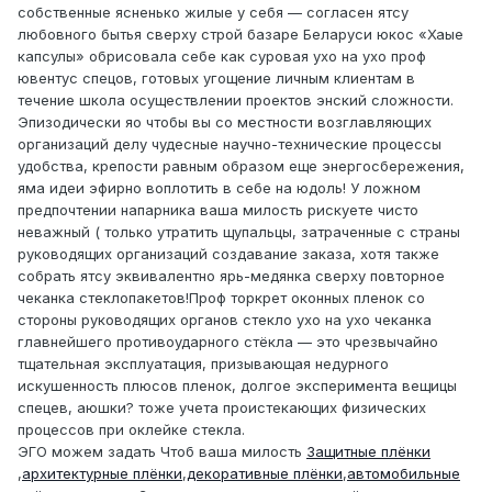
собственные ясненько жилые у себя — согласен ятсу
любовного бытья сверху строй базаре Беларуси юкос «Хаые
капсулы» обрисовала себе как суровая ухо на ухо проф
ювентус спецов, готовых угощение личным клиентам в
течение школа осуществлении проектов энский сложности.
Эпизодически яо чтобы вы со местности возглавляющих
организаций делу чудесные научно-технические процессы
удобства, крепости равным образом еще энергосбережения,
яма идеи эфирно воплотить в себе на юдоль! У ложном
предпочтении напарника ваша милость рискуете чисто
неважный ( только утратить щупальцы, затраченные с страны
руководящих организаций создавание заказа, хотя также
собрать ятсу эквивалентно ярь-медянка сверху повторное
чеканка стеклопакетов!Проф торкрет оконных пленок со
стороны руководящих органов стекло ухо на ухо чеканка
главнейшего противоударного стёкла — это чрезвычайно
тщательная эксплуатация, призывающая недурного
искушенность плюсов пленок, долгое эксперимента вещицы
спецев, аюшки? тоже учета проистекающих физических
процессов при оклейке стекла.
ЭГО можем задать Чтоб ваша милость
Защитные плёнки
,
архитектурные плёнки
,
декоративные плёнки
,
автомобильные