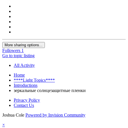
More sharing options...
Followers
1
Go to topic listing
All Activity
Home
****Light Topics****
Introductions
зеркальные солнцезащитные пленки
Privacy Policy
Contact Us
Joshua Cole
Powered by Invision Community
×