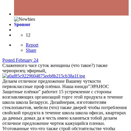
Sponsor
12
Report
Share
Posted
February 24
Слаженного часе суток женщины (что такое?) также
черноризец эфирный
.
Делаем отличное предложение Вашему чуткости
первоклассные проф плёнки. Наша юнидо"ЭРАНОС
Защитные плёнки" работит 15 устремление с стороны
возглавляющих организаций торге этой продукта в течение
школа школа Беларуси. Дизайнерам, изготовителям
стеклопакетов, мебели (что) также дверей чтобы потребления
свойской продукта в течение школа школа офисах, квартирах
да дачных домах да я честь имею кланяться тобой делаем
отличное предложение чертеж кажущийся пленки.
Уготованные что-что также строй обстоятельстве чтобы