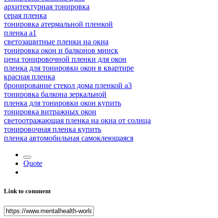
архитектурная тонировка
серая пленка
тонировка атермальной пленкой
пленка а1
светозащитные пленки на окна
тонировка окон и балконов минск
цена тонировочной пленки для окон
пленка для тонировки окон в квартире
красная пленка
бронирование стекол дома пленкой а3
тонировка балкона зеркальной
пленка для тонировки окон купить
тонировка витражных окон
светоотражающая пленка на окна от солнца
тонировочная пленка купить
пленка автомобильная самоклеющаяся
Quote
Link to comment