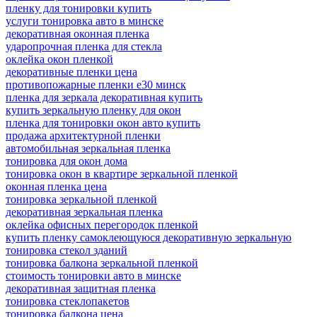
пленку для тонировки купить
услуги тонировка авто в минске
декоративная оконная пленка
ударопрочная пленка для стекла
оклейка окон пленкой
декоративные пленки цена
противопожарные пленки е30 минск
пленка для зеркала декоративная купить
купить зеркальную пленку для окон
пленка для тонировки окон авто купить
продажа архитектурной пленки
автомобильная зеркальная пленка
тонировка для окон дома
тонировка окон в квартире зеркальной пленкой
оконная пленка цена
тонировка зеркальной пленкой
декоративная зеркальная пленка
оклейка офисных перегородок пленкой
купить пленку самоклеющуюся декоративную зеркальную
тонировка стекол зданий
тонировка балкона зеркальной пленкой
стоимость тонировки авто в минске
декоративная защитная пленка
тонировка стеклопакетов
тонировка балкона цена