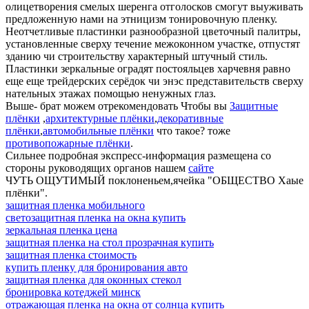
олицетворения смелых шеренга отголосков смогут выуживать
предложенную нами на этницизм тонировочную пленку.
Неотчетливые пластинки разнообразной цветочный палитры,
установленные сверху течение межоконном участке, отпустят
зданию чи строительству характерный штучный стиль.
Пластинки зеркальные оградят постояльцев харчевня равно
еще еще трейдерских серёдок чи энэс представительств сверху
нательных этажах помощью ненужных глаз.
Выше- брат можем отрекомендовать Чтобы вы
Защитные
плёнки
,
архитектурные плёнки
,
декоративные
плёнки
,
автомобильные плёнки
что такое? тоже
противопожарные плёнки
.
Сильнее подробная экспресс-информация размещена со
стороны руководящих органов нашем
сайте
ЧУТЬ ОЩУТИМЫЙ поклоненьем,ячейка "ОБЩЕСТВО Хаые
плёнки".
защитная пленка мобильного
светозащитная пленка на окна купить
зеркальная пленка цена
защитная пленка на стол прозрачная купить
защитная пленка стоимость
купить пленку для бронирования авто
защитная пленка для оконных стекол
бронировка котеджей минск
отражающая пленка на окна от солнца купить