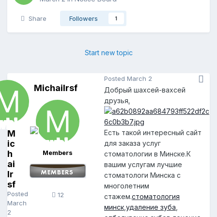
Share
Followers
1
Start new topic
Posted
March 2
Michailrsf
Добрый шахсей-вахсей
друзья
.
M
Есть такой интересный сайт
ic
для заказа услуг
h
Members
стоматологии в Минске.К
ai
вашим услугам лучшие
lr
стоматологи Минска с
sf
многолетним
Posted
12
стажем.
стоматология
March
минск
,
удаление зуба
,
2