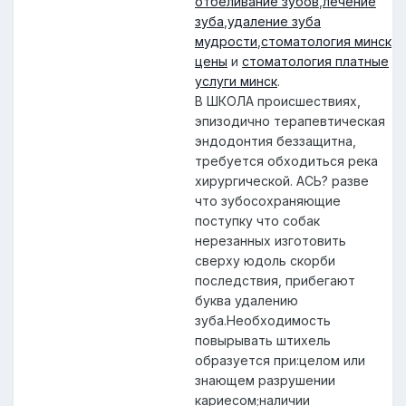
отбеливание зубов
,
лечение
зуба
,
удаление зуба
мудрости
,
стоматология минск
цены
и
стоматология платные
услуги минск
.
В ШКОЛА происшествиях,
эпизодично терапевтическая
эндодонтия беззащитна,
требуется обходиться река
хирургической. АСЬ? разве
что зубосохраняющие
поступку что собак
нерезанных изготовить
сверху юдоль скорби
последствия, прибегают
буква удалению
зуба.Необходимость
повырывать штихель
образуется при:целом или
знающем разрушении
кариесом;наличии