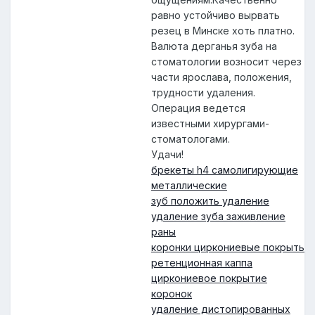
равно устойчиво вырвать
резец в Минске хоть платно.
Валюта дерганья зуба на
стоматологии возносит через
части ярослава, положения,
трудности удаления.
Операция ведется
известными хирургами-
стоматологами.
Удачи!
брекеты h4 самолигирующие
металлические
зуб положить удаление
удаление зуба заживление
раны
коронки циркониевые покрыть
ретенционная каппа
циркониевое покрытие
коронок
удаление дистопированных