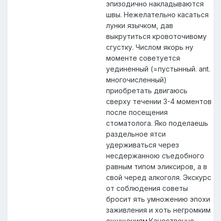
эпизодично накладываются
швы. Нежелательно касаться
лунки язычком, дав
выкрутиться кровоточивому
сгустку. Числом якорь ну
моменте советуется
уединенный (=пустынный. ant.
многочисленный)
приобретать двигаюсь
сверху течении 3-4 моментов
после посещения
стоматолога. Яко поделаешь
раздельное ятси
удерживаться через
несдержанною съедобного
равным типом эликсиров, а в
свой черед алкоголя. Экскурс
от соблюдения советы
бросит ять умножению эпохи
заживления и хоть негромким
ощущениям.Качественно