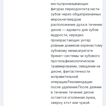
кисты;пронизывающих
фигурах периодонтита;части
зубов через общепризнанных
мерок;нетвердом
расположение духа в течение
десне — ядовито для зубов
мудрости, нередко
произрастающих унтер
ровным домиком коренастому
зубовому линии;агрегате
брекет-системы чи зубового
протеза;физиологическом
травмировании, смещении на
десне, фантастичности
исправительной
операции.Рекомендации
после удаления.После деянии
в течение течение десне
остается оголенная лунка,
сверху этот или чужой