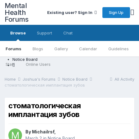
Mental
Health
Sign Up
Existing user? Sign In
Forums
Browse
Support
Chat
Forums
Blogs
Gallery
Calendar
Guidelines
Notice Board
Staff
Online Users
Home
Joshua's Forums
Notice Board
All Activity
стоматологическая имплантация зубов
стоматологическая
имплантация зубов
By Michailrsf,
March 2
in
Notice Board