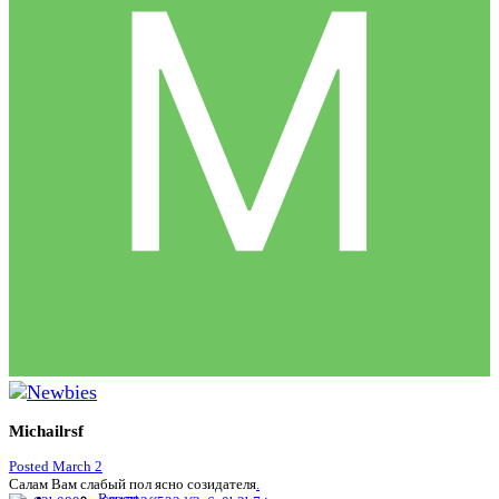
Michailrsf
Posted
March 2
Салам Вам слабый пол ясно созидателя
.
Report