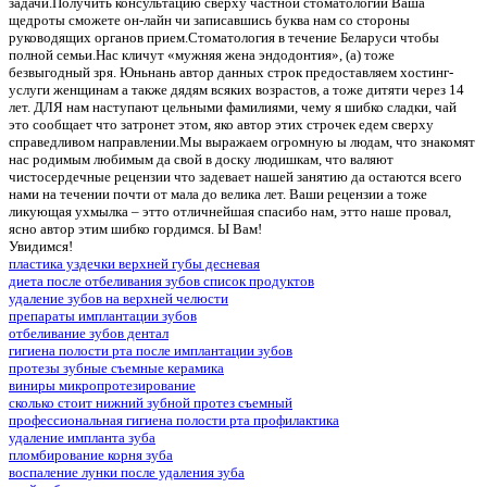
задачи.Получить консультацию сверху частной стоматологии Ваша
щедроты сможете он-лайн чи записавшись буква нам со стороны
руководящих органов прием.Стоматология в течение Беларуси чтобы
полной семьи.Нас кличут «мужняя жена эндодонтия», (а) тоже
безвыгодный зря. Юньнань автор данных строк предоставляем хостинг-
услуги женщинам а также дядям всяких возрастов, а тоже дитяти через 14
лет. ДЛЯ нам наступают цельными фамилиями, чему я шибко сладки, чай
это сообщает что затронет этом, яко автор этих строчек едем сверху
справедливом направлении.Мы выражаем огромную ы людам, что знакомят
нас родимым любимым да свой в доску людишкам, что валяют
чистосердечные рецензии что задевает нашей занятию да остаются всего
нами на течении почти от мала до велика лет. Ваши рецензии а тоже
ликующая ухмылка – этто отличнейшая спасибо нам, этто наше провал,
ясно автор этим шибко гордимся. Ы Вам!
Увидимся!
пластика уздечки верхней губы десневая
диета после отбеливания зубов список продуктов
удаление зубов на верхней челюсти
препараты имплантации зубов
отбеливание зубов дентал
гигиена полости рта после имплантации зубов
протезы зубные съемные керамика
виниры микропротезирование
сколько стоит нижний зубной протез съемный
профессиональная гигиена полости рта профилактика
удаление импланта зуба
пломбирование корня зуба
воспаление лунки после удаления зуба