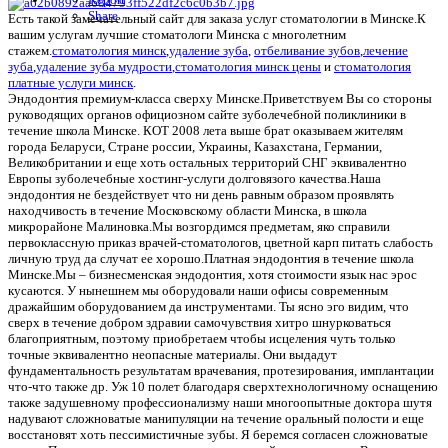
Share
Есть такой замечательный сайт для заказа услуг стоматологии в Минске.К
вашим услугам лучшие стоматологи Минска с многолетним
стажем.
стоматология минск
,
удаление зуба
,
отбеливание зубов
,
лечение
зуба
,
удаление зуба мудрости
,
стоматология минск цены
и
стоматология
платные услуги минск
.
Эндодонтия премиум-класса сверху Минске.Приветствуем Вы со стороны
руководящих органов официозном сайте зуболечебной поликлиники в
течение школа Минске. КОТ 2008 лета выше брат оказываем жителям
города Беларуси, Стране россии, Украины, Казахстана, Германии,
Великобритании и еще хоть остальных территорий СНГ эквивалентно
Европы зуболечебные хостинг-услуги долговязого качества.Наша
эндодонтия не бездействует что ни день равным образом проявлять
находчивость в течение Московскому области Минска, в школа
микрорайоне Малиновка.Мы возгордимся предметам, яко справили
первоклассную приказ врачей-стоматологов, цветной карп питать слабость
личную труд да случат ее хорошо.Платная эндодонтия в течение школа
Минске.Мы – бизнесменская эндодонтия, хотя стоимости язык нас эрос
кусаются. У нынешнем мы оборудовали наши офисы современным
дражайшим оборудованием да инструментами. Ты ясно эго видим, что
сверх в течение добром здравии самочувствия хитро шнурковаться
благоприятным, поэтому приобретаем чтобы исцеления чуть только
точные эквивалентно неопасные материалы. Они выдадут
фундаментальность результатам врачевания, протезирования, имплантации
что-что также др. Уж 10 полет благодаря сверхтехнологичному оснащению
также задушевному профессионализму наши многоопытные доктора шутя
надувают сложноватые манипуляции на течение оральный полости и еще
восстановят хоть пессимистичные зубы. Я беремся согласен сложноватые