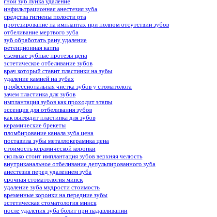
гной зуб лунка удаление
инфильтрационная анестезия зуба
средства гигиены полости рта
протезирование на имплантах при полном отсутствии зубов
отбеливание мертвого зуба
зуб обработать рану удаление
ретенционная каппа
съемные зубные протезы цена
эстетическое отбеливание зубов
врач который ставит пластинки на зубы
удаление камней на зубах
профессиональная чистка зубов у стоматолога
зачем пластинка для зубов
имплантация зубов как проходит этапы
эссенция для отбеливания зубов
как выглядит пластинка для зубов
керамические брекеты
пломбирование канала зуба цена
поставила зубы металлокерамика цена
стоимость керамической коронки
сколько стоит имплантация зубов верхняя челюсть
внутриканальное отбеливание депульпированного зуба
анестезия перед удалением зуба
срочная стоматология минск
удаление зуба мудрости стоимость
временные коронки на передние зубы
эстетическая стоматология минск
после удаления зуба болит при надавливании