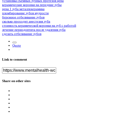
установка съемных зубных протезов цена
керамические коронки на передние зубы
цена 1 зуба металлокерамика
пломбирование зубов мудрости
бережное отбеливание зубов
сколько проходит анестезия зуба
стоимость керамической коронки на зуб с работой
лечение периодонтита после удаления зуба
сделать отбеливание зубов
Quote
Link to comment
Share on other sites