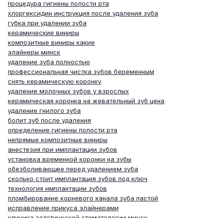
процедура гигиены полости рта
хлоргексидин инструкция после удаления зуба
губка при удалении зуба
керамические виниры
композитные виниры какие
элайнеры минск
удаление зуба полностью
профессиональная чистка зубов беременным
снять керамическую коронку
удаление молочных зубов у взрослых
керамическая коронка на жевательный зуб цена
удаление гнилого зуба
болит зуб после удаления
определение гигиены полости рта
непрямые композитные виниры
анестезия при имплантации зубов
установка временной коронки на зубы
обезболивающее перед удалением зуба
сколько стоит имплантация зубов под ключ
технология имплантации зубов
пломбирование корневого канала зуба пастой
исправление прикуса элайнерами
клиника эстетической стоматологии минск