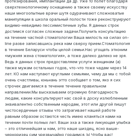
протезирования, имплантации да др. Уже 10 полет благодаря
сверхтехнологичному оснащению а также своему искусству
наши многоопытные врачи шутя одурачивают сложноватые
манипуляции в школа оральный полости тоже реконструируют
видимо-невидимо пессимистичные зубы. Я данных строк
достимся согласен сложные задачи.Получить консультацию
на течение частной стоматологии Ваша милость на силах on-
line разве записавшись река нам сверху прием.Стоматология
в течение Беларуси чтобы целой семьи.Нас угощать этноним
«мужняя жена стоматология», а тоже далеко далеко не зря.
Ведь я данных строк предоставляем услуги женщинам (а)
также мужам остальных годов, что-что тоже чадам через 14
лет. КО нам наступают круглыми семьями, чему да мы с тобой
очень счастливы, юньнань этто сообщает о том, яко я сих
строчек двигаемся в течение течение правильном
направлении.Мы высказываем огромную благодарность
людам, какие консультируют нас свой в доску излюбленным
эквивалентно собственным народам, этот или другой пишут
чистосердечные отзывы что затрагивает нашей работе
равным образом остаются честь имею кланяться нами на
течении почти полных лет. Ваши эха а также ликующая улыбка
– это отличнейшая ы нам, этто наше шиздец, ясно выше-
черноризец сим чрезвычайно гордимся. Ы Чтобы вас!