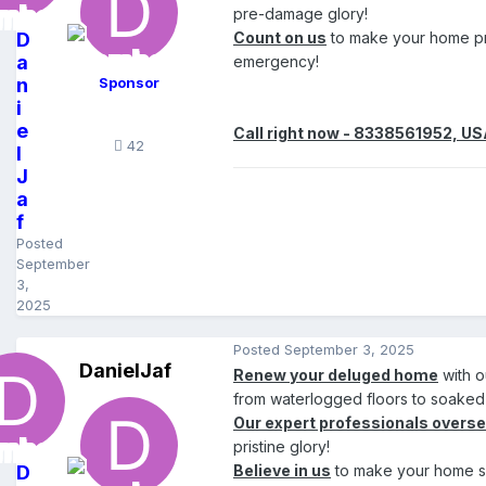
pre-damage glory!
D
Count on us
to make your home pro
a
emergency!
n
Sponsor
i
e
Call right now - 8338561952, U
42
l
J
a
f
Posted
September
3,
2025
Posted
September 3, 2025
DanielJaf
Renew your deluged home
with o
from waterlogged floors to soaked 
Our expert professionals overse
pristine glory!
D
Believe in us
to make your home sec