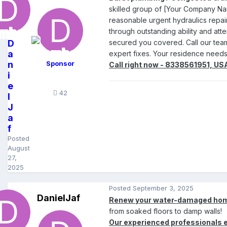
skilled group of [Your Company Na
reasonable urgent hydraulics repair
through outstanding ability and at
D
secured you covered. Call our team 
a
expert fixes. Your residence needs t
n
Sponsor
Call right now - 8338561951, US
i
e
42
l
J
a
f
Posted
August
27,
2025
Posted
September 3, 2025
DanielJaf
Renew your water-damaged ho
from soaked floors to damp walls!
Our experienced professionals 