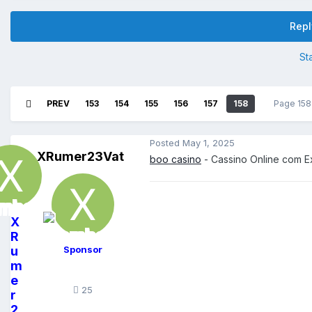
Repl
St
PREV
153
154
155
156
157
158
Page 158
Posted
May 1, 2025
XRumer23Vat
boo casino
- Cassino Online com Ex
X
R
u
Sponsor
m
e
25
r
2