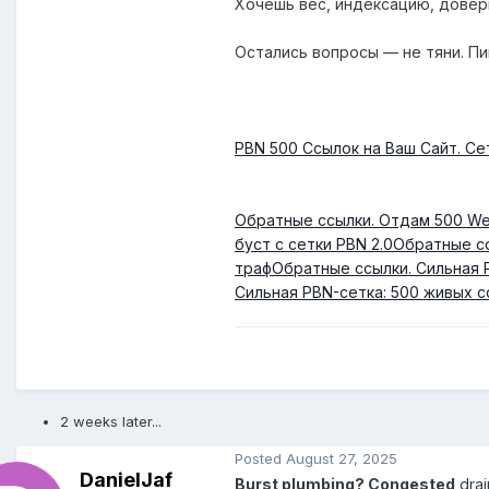
Хочешь вес, индексацию, довер
Остались вопросы — не тяни. Пи
PBN 500 Ссылок на Ваш Сайт. Се
Обратные ссылки. Отдам 500 We
буст с сетки PBN 2.0
Обратные сс
траф
Обратные ссылки. Сильная 
Сильная PBN-сетка: 500 живых с
2 weeks later...
Posted
August 27, 2025
DanielJaf
Burst plumbing? Congested
drai