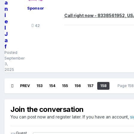
a
n
Sponsor
i
Call right now - 8338561952, U
e
42
l
J
a
f
Posted
September
3,
2025
PREV
153
154
155
156
157
158
Page 158
Join the conversation
You can post now and register later. If you have an account,
s