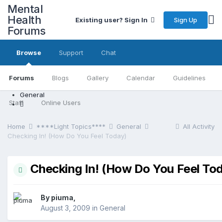
Mental
Health
Sign Up
Existing user? Sign In
Forums
Browse
Support
Chat
Forums
Blogs
Gallery
Calendar
Guidelines
General
Staff
Online Users
Home
****Light Topics****
General
All Activity
Checking In! (How Do You Feel Today)
Checking In! (How Do You Feel To
By piuma,
August 3, 2009
in
General