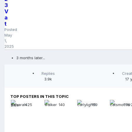
3
V
a
t
Posted
May
1,
2025
3 months later...
Replies
Crea
3.9k
17 
TOP POSTERS IN THIS TOPIC
425
140
169
179