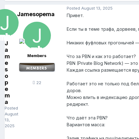
Posted
August 13, 2025
Jamesopema
Привет.
Если ты в теме трафа, дорвеев,
J
Никаких фуфловых прогонычей —
a
m
Members
Что за PBN и как это работает?
e
PBN (Private Blog Network) — эт
s
Каждая ссылка размещается вру
o
p
22
Работает это не только под бел
e
доров.
m
Можно влить в индексацию дроп
a
редирект.
Posted
August
Что даёт эта PBN?
13,
Вариантов масса:
2025
Залив трафика на пуш/редирект