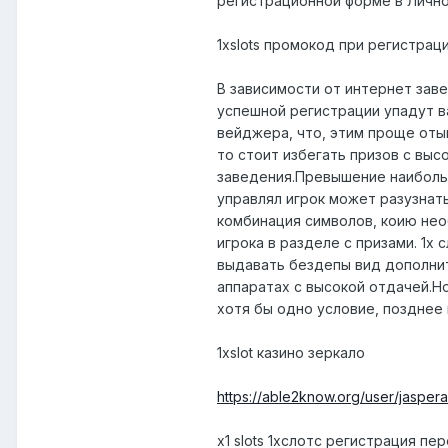
регистрационной форме в Лично
1xslots промокод при регистрац
В зависимости от интернет зав
успешной регистрации упадут ва
вейджера, что, этим проще отыг
то стоит избегать призов с вы
заведения.Превышение наибольш
управлял игрок может разузнат
комбинация символов, коию нео
игрока в разделе с призами. 1х
выдавать бездепы вид дополнит
аппаратах с высокой отдачей.Н
хотя бы одно условие, позднее
1xslot казино зеркало
https://able2know.org/user/jasper
x1 slots 1хслотс регистрация пере