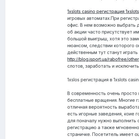
1xslots casino регистрация 1xslot
игровых автоматах.При регистр
офис. В нем возможно выбрать 
об акции часто присутствует и
большой выигрыш, хотя это зам
нюансом, следствии которого о
действенным тут станут играть 
http://blog.isport.ua/rabofree/other
слотов, заработать и исключи
1xslos регистрация в 1xslots casi
В современность очень просто 
бесплатные вращения. Многие г
отличная вероятность выработ
есть игорные заведения, коие г
для поначалу нужно выполнить 
регистрацию а также мгновенно
страничке. Посетитель имеет оц