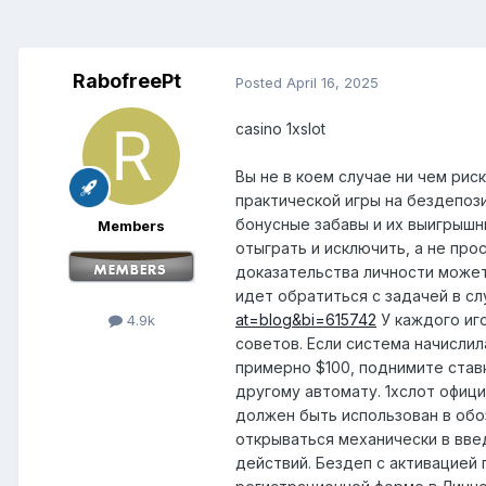
RabofreePt
Posted
April 16, 2025
casino 1xslot
Вы не в коем случае ни чем ри
практической игры на бездепози
бонусные забавы и их выигрышн
Members
отыграть и исключить, а не про
доказательства личности может 
идет обратиться с задачей в с
at=blog&bi=615742
У каждого иг
4.9k
советов. Если система начислил
примерно $100, поднимите ставк
другому автомату. 1хслот офиц
должен быть использован в обо
открываться механически в вве
действий. Бездеп с активацией 