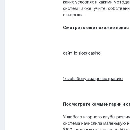
каких условиях и какими метод
систем.Также, учите, собствен
отыгрыша.
Смотреть еще похожие новос
сайт 1x slots casino
1xslots бонус за регистрацию
Посмотрите комментарии и от
У любого игорного клубы разли
система начислила маленькую н
$100, поднимите ставку до 50 ц