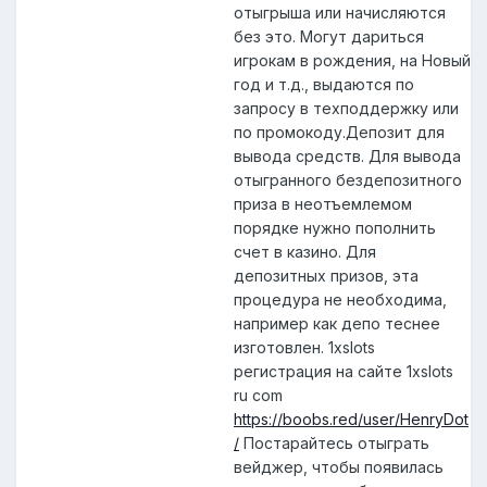
отыгрыша или начисляются
без это. Могут дариться
игрокам в рождения, на Новый
год и т.д., выдаются по
запросу в техподдержку или
по промокоду.Депозит для
вывода средств. Для вывода
отыгранного бездепозитного
приза в неотъемлемом
порядке нужно пополнить
счет в казино. Для
депозитных призов, эта
процедура не необходима,
например как депо теснее
изготовлен. 1xslots
регистрация на сайте 1xslots
ru com
https://boobs.red/user/HenryDot
/
Постарайтесь отыграть
вейджер, чтобы появилась