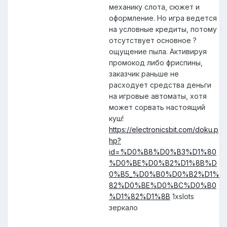
механику слота, сюжет и
оформление. Но игра ведется
на условные кредиты, потому
отсутствует основное ?
ощущение пыла. Активируя
промокод либо фриспины,
заказчик раньше не
расходует средства деньги
на игровые автоматы, хотя
может сорвать настоящий
куш!
https://electronicsbit.com/doku.p
hp?
id=%D0%B8%D0%B3%D1%80
%D0%BE%D0%B2%D1%8B%D
0%B5_%D0%B0%D0%B2%D1%
82%D0%BE%D0%BC%D0%B0
%D1%82%D1%8B
1xslots
зеркало