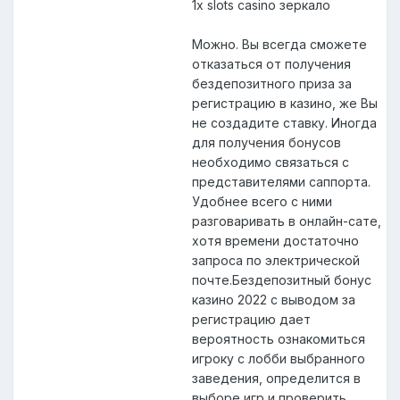
1x slots casino зеркало
Можно. Вы всегда сможете
отказаться от получения
бездепозитного приза за
регистрацию в казино, же Вы
не создадите ставку. Иногда
для получения бонусов
необходимо связаться с
представителями саппорта.
Удобнее всего с ними
разговаривать в онлайн-сате,
хотя времени достаточно
запроса по электрической
почте.Бездепозитный бонус
казино 2022 с выводом за
регистрацию дает
вероятность ознакомиться
игроку с лобби выбранного
заведения, определится в
выборе игр и проверить