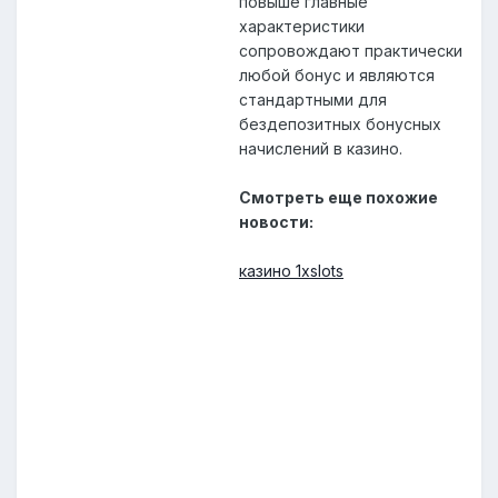
повыше главные
характеристики
сопровождают практически
любой бонус и являются
стандартными для
бездепозитных бонусных
начислений в казино.
Смотреть еще похожие
новости:
казино 1xslots