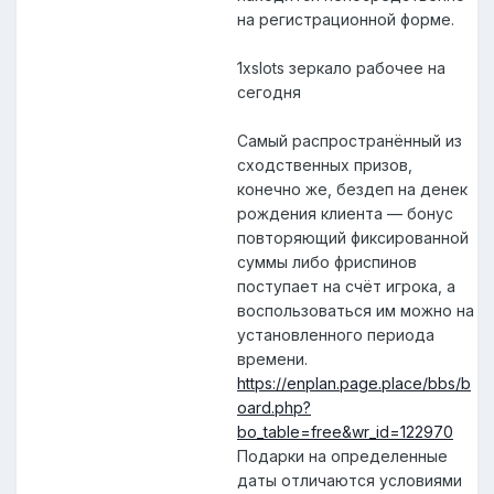
на регистрационной форме.
1xslots зеркало рабочее на
сегодня
Самый распространённый из
сходственных призов,
конечно же, бездеп на денек
рождения клиента — бонус
повторяющий фиксированной
суммы либо фриспинов
поступает на счёт игрока, а
воспользоваться им можно на
установленного периода
времени.
https://enplan.page.place/bbs/b
oard.php?
bo_table=free&wr_id=122970
Подарки на определенные
даты отличаются условиями