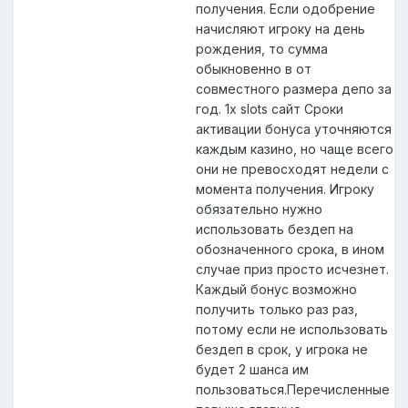
получения. Если одобрение
начисляют игроку на день
рождения, то сумма
обыкновенно в от
совместного размера депо за
год. 1x slots сайт Сроки
активации бонуса уточняются
каждым казино, но чаще всего
они не превосходят недели с
момента получения. Игроку
обязательно нужно
использовать бездеп на
обозначенного срока, в ином
случае приз просто исчезнет.
Каждый бонус возможно
получить только раз раз,
потому если не использовать
бездеп в срок, у игрока не
будет 2 шанса им
пользоваться.Перечисленные