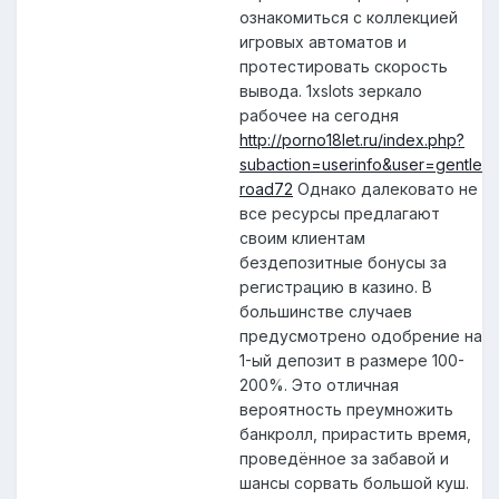
ознакомиться с коллекцией
игровых автоматов и
протестировать скорость
вывода. 1xslots зеркало
рабочее на сегодня
http://porno18let.ru/index.php?
subaction=userinfo&user=gentle
road72
Однако далековато не
все ресурсы предлагают
своим клиентам
бездепозитные бонусы за
регистрацию в казино. В
большинстве случаев
предусмотрено одобрение на
1-ый депозит в размере 100-
200%. Это отличная
вероятность преумножить
банкролл, прирастить время,
проведённое за забавой и
шансы сорвать большой куш.