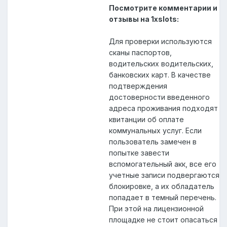
Посмотрите комментарии и
отзывы на 1xslots:
Для проверки используются
сканы паспортов,
водительских водительских,
банковских карт. В качестве
подтверждения
достоверности введенного
адреса проживания подходят
квитанции об оплате
коммунальных услуг. Если
пользователь замечен в
попытке завести
вспомогательный акк, все его
учетные записи подвергаются
блокировке, а их обладатель
попадает в темный перечень.
При этой на лицензионной
площадке не стоит опасаться